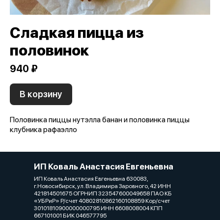
Сладкая пицца из
половинок
940 ₽
В корзину
Половинка пиццы нутэлла банан и половинка пиццы
клубника рафаэлло
ИП Коваль Анастасия Евгеньевна
ИП Коваль Анастасия Евгеньевна 630083,
г.Новосибирск, ул. Владимира Заровного, 42 ИНН
421814501675 ОГРНИП 323547600049658 ПАО КБ
«УБРиР» Р/счет 40802810862160108859 Кор/счет
30101810900000000795 ИНН 6608008004 КПП
667101001 БИК 046577795