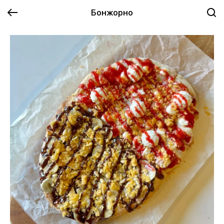
Бонжорно