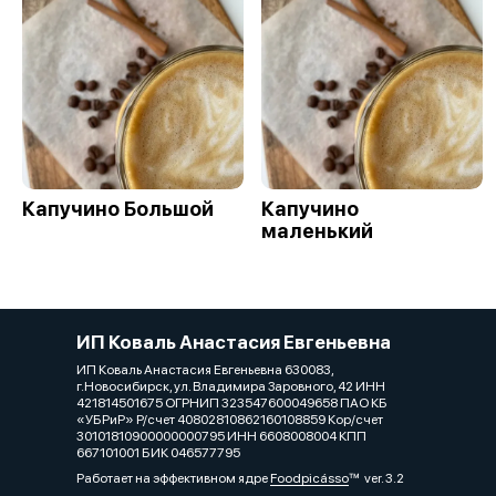
Капучино Большой
Капучино
маленький
ИП Коваль Анастасия Евгеньевна
ИП Коваль Анастасия Евгеньевна 630083,
г.Новосибирск, ул. Владимира Заровного, 42 ИНН
421814501675 ОГРНИП 323547600049658 ПАО КБ
«УБРиР» Р/счет 40802810862160108859 Кор/счет
30101810900000000795 ИНН 6608008004 КПП
667101001 БИК 046577795
Работает на эффективном ядре
Foodpicásso
ver. 3.2