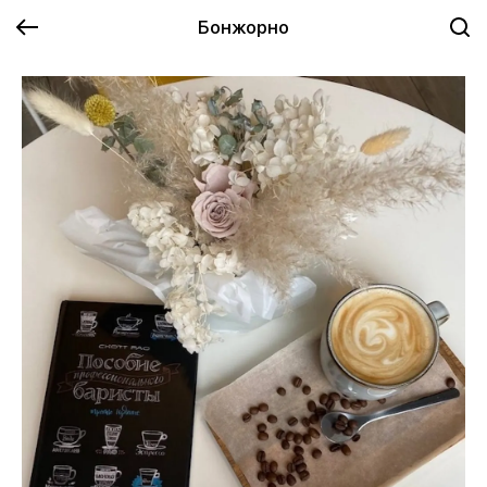
Бонжорно