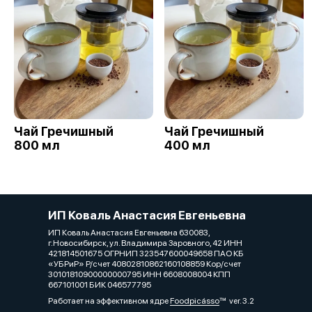
Чай Гречишный
Чай Гречишный
800 мл
400 мл
ИП Коваль Анастасия Евгеньевна
ИП Коваль Анастасия Евгеньевна 630083,
г.Новосибирск, ул. Владимира Заровного, 42 ИНН
421814501675 ОГРНИП 323547600049658 ПАО КБ
«УБРиР» Р/счет 40802810862160108859 Кор/счет
30101810900000000795 ИНН 6608008004 КПП
667101001 БИК 046577795
Работает на эффективном ядре
Foodpicásso
ver. 3.2