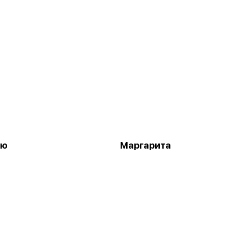
кю
Маргарита