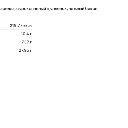
арелла, сырокопченый цыпленок, нежный бекон,
219.77 ккал
10.4 г
7.37 г
27.95 г