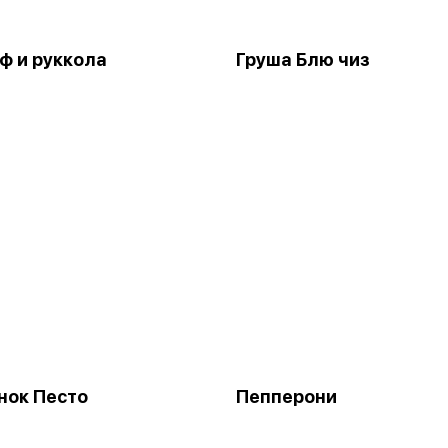
ф и руккола
Груша Блю чиз
нок Песто
Пепперони