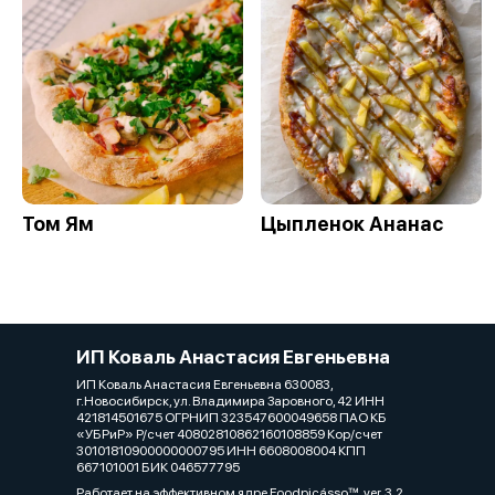
Том Ям
Цыпленок Ананас
ИП Коваль Анастасия Евгеньевна
ИП Коваль Анастасия Евгеньевна 630083,
г.Новосибирск, ул. Владимира Заровного, 42 ИНН
421814501675 ОГРНИП 323547600049658 ПАО КБ
«УБРиР» Р/счет 40802810862160108859 Кор/счет
30101810900000000795 ИНН 6608008004 КПП
667101001 БИК 046577795
Работает на эффективном ядре
Foodpicásso
ver. 3.2