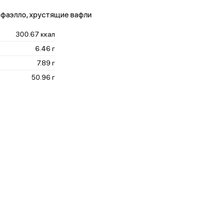
рафаэлло, хрустящие вафли
300.67 ккал
6.46 г
7.89 г
50.96 г