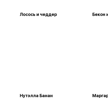
Лосось и чеддер
Бекон 
Нутэлла Банан
Марга