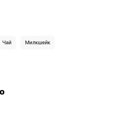
Чай
Милкшейк
о