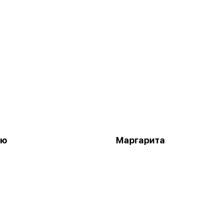
кю
Маргарита