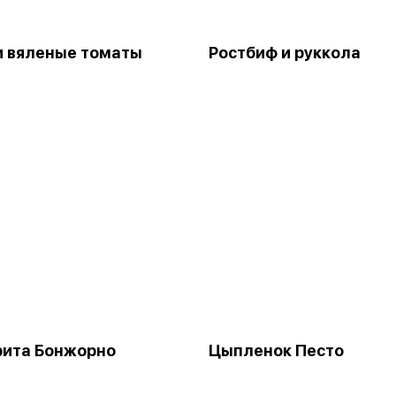
и вяленые томаты
Ростбиф и руккола
рита Бонжорно
Цыпленок Песто