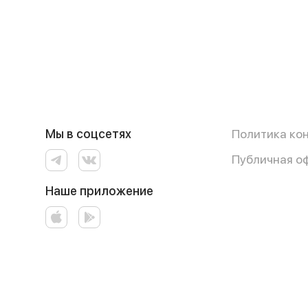
Мы в соцсетях
Политика ко
Публичная о
Наше приложение
Работает на эффективном ядре
Foodpicásso
ver. 3.3