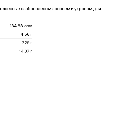
полненные слабосолёным лососем и укропом для
134.88 ккал
4.56 г
7.25 г
14.37 г