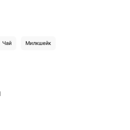
Чай
Милкшейк
м