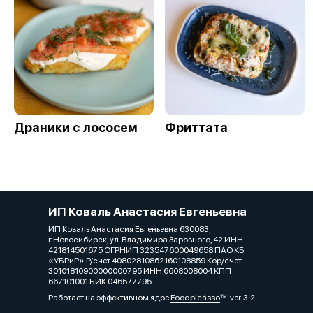
Драники с лососем
Фриттата
ИП Коваль Анастасия Евгеньевна
ИП Коваль Анастасия Евгеньевна 630083,
г.Новосибирск, ул. Владимира Заровного, 42 ИНН
421814501675 ОГРНИП 323547600049658 ПАО КБ
«УБРиР» Р/счет 40802810862160108859 Кор/счет
30101810900000000795 ИНН 6608008004 КПП
667101001 БИК 046577795
Работает на эффективном ядре
Foodpicásso
ver. 3.2