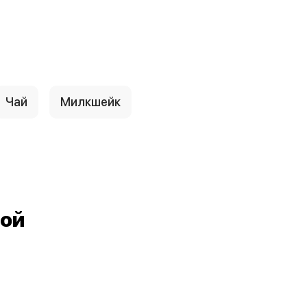
Чай
Милкшейк
ной