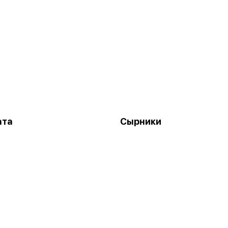
ата
Сырники