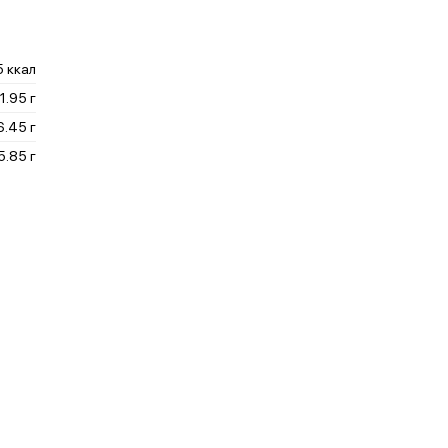
5 ккал
1.95 г
6.45 г
5.85 г